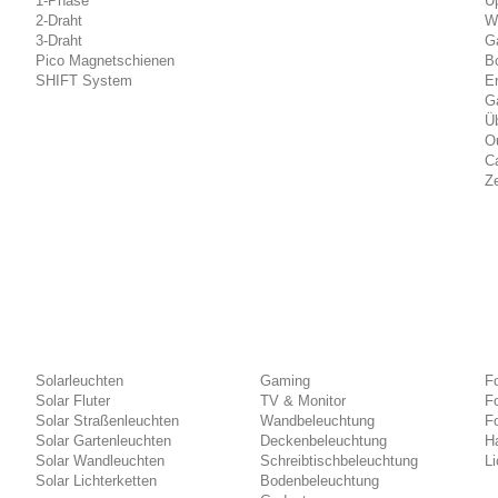
1-Phase
U
2-Draht
W
3-Draht
G
Pico Magnetschienen
B
SHIFT System
E
Ga
Ü
O
C
Ze
Solarleuchten
Gaming
Fo
Solar Fluter
TV & Monitor
F
Solar Straßenleuchten
Wandbeleuchtung
F
Solar Gartenleuchten
Deckenbeleuchtung
Ha
Solar Wandleuchten
Schreibtischbeleuchtung
Li
Solar Lichterketten
Bodenbeleuchtung