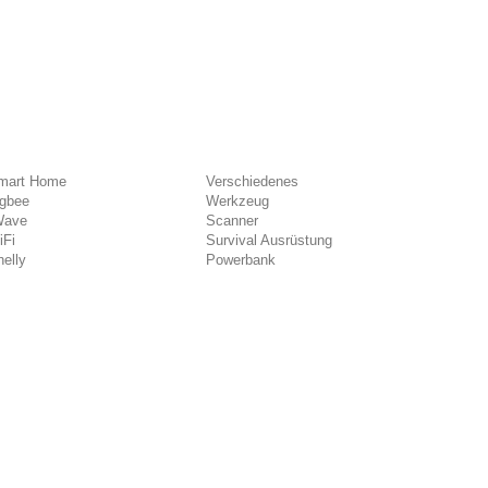
mart Home
Verschiedenes
igbee
Werkzeug
Wave
Scanner
iFi
Survival Ausrüstung
elly
Powerbank