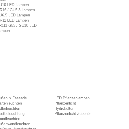
U10 LED Lampen
R16 / GU5.3 Lampen
U6.5 LED Lampen
R11 LED Lampen
R111 G53 / GU10 LED
ampen
ußen & Fassade
LED Pflanzenlampen
artenleuchten
Pflanzenlicht
llerleuchten
Hydrokultur
eetbeleuchtung
Pflanzenlicht Zubehör
andleuchten
ußenwandleuchten