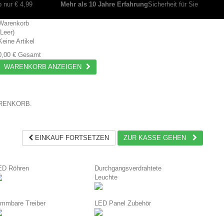
 nur € 4,99
Mehr als 10 Jahre Erfahrung
Sicherheit für Sie
Warenkorb
(Leer)
Keine Artikel
0,00 €
Gesamt
WARENKORB ANZEIGEN
ARENKORB.
EINKAUF FORTSETZEN
ZUR KASSE GEHEN
ED Röhren
Durchgangsverdrahtete
Leuchte
immbare Treiber
LED Panel Zubehör