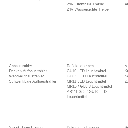
24V Dimmbare Treiber
A
24V Wasserdichte Treiber
Anbaustrahler
Reflektorlampen
M
Decken-Aufbaustrahler
GU10 LED Leuchtmittel
K
Wand-Aufbaustrahler
GU6.5 LED Leuchtmittel
Ne
Schwenkbare Aufbaustrahler
MR11 LED Leuchtmittel
Z
MR16 / GU5.3 Leuchtmittel
AR111 G53 / GU10 LED
Leuchtmittel
Smart Home Lampen
Dekorative Lampen
S