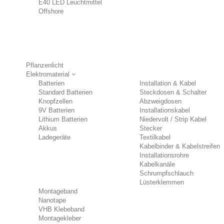
E40 LED Leuchtmittel
Offshore
Pflanzenlicht
Elektromaterial
Batterien
Installation & Kabel
Standard Batterien
Steckdosen & Schalter
Knopfzellen
Abzweigdosen
9V Batterien
Installationskabel
Lithium Batterien
Niedervolt / Strip Kabel
Akkus
Stecker
Ladegeräte
Textilkabel
Kabelbinder & Kabelstreifen
Installationsrohre
Kabelkanäle
Schrumpfschlauch
Lüsterklemmen
Montageband
Nanotape
VHB Klebeband
Montagekleber