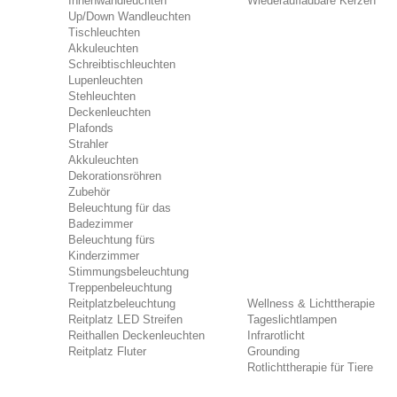
Innenwandleuchten
Wiederaufladbare Kerzen
Up/Down Wandleuchten
Tischleuchten
Akkuleuchten
Schreibtischleuchten
Lupenleuchten
Stehleuchten
Deckenleuchten
Plafonds
Strahler
Akkuleuchten
Dekorationsröhren
Zubehör
Beleuchtung für das
Badezimmer
Beleuchtung fürs
Kinderzimmer
Stimmungsbeleuchtung
Treppenbeleuchtung
Reitplatzbeleuchtung
Wellness & Lichttherapie
Reitplatz LED Streifen
Tageslichtlampen
Reithallen Deckenleuchten
Infrarotlicht
Reitplatz Fluter
Grounding
Rotlichttherapie für Tiere