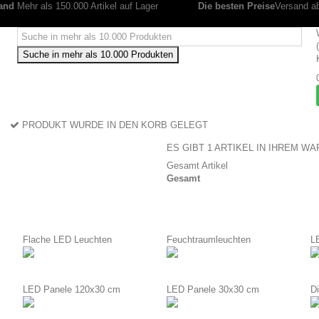
and
Mehr als 150.000 Artikel auf Lager
Die besten Preise
Versand ab
Suche in mehr als 10.000 Produkten
PRODUKT WURDE IN DEN KORB GELEGT
ES GIBT 1 ARTIKEL IN IHREM W
Gesamt Artikel
Gesamt
Flache LED Leuchten
Feuchtraumleuchten
L
LED Panele 120x30 cm
LED Panele 30x30 cm
D