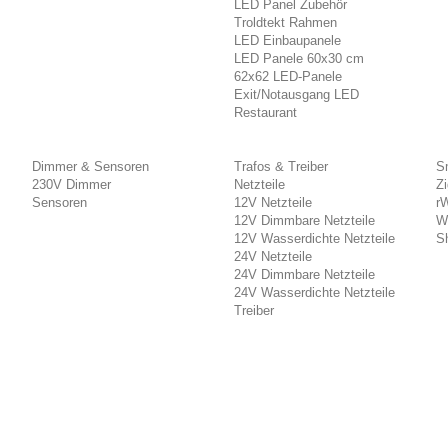
LED Panel Zubehör
Troldtekt Rahmen
LED Einbaupanele
LED Panele 60x30 cm
62x62 LED-Panele
Exit/Notausgang LED
Restaurant
Dimmer & Sensoren
Trafos & Treiber
S
230V Dimmer
Netzteile
Z
Sensoren
12V Netzteile
r
12V Dimmbare Netzteile
W
12V Wasserdichte Netzteile
Sh
24V Netzteile
24V Dimmbare Netzteile
24V Wasserdichte Netzteile
Treiber