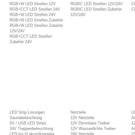
RGB+W LED Streifen 12V
RGBIC LED Streifen 12V/24V
C
RGB+CCT LED Streifen 24V
RGBIC LED Streifen Zubehör
C
RGB+W LED Streifen 24V
12V/24V
RGB+W LED Streifen Zubehör
RGB+W LED Streifen Zubehör
12V/24V
RGB+CCT LED Streifen
Zubehör 24V
LED Strip Lösungen
Netzteile
LE
Saunabeleuchtung
12V Netzteile
A
5V / USB LED Strips
12V Dimmbare Treiber
12
24V Treppenbeleuchtung
12V Wasserdichte Treiber
A
LED lys til akustikpaneler
24V Netzteile
23