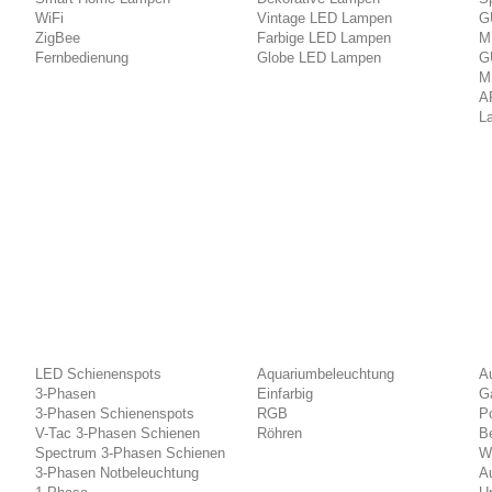
WiFi
Vintage LED Lampen
G
ZigBee
Farbige LED Lampen
M
Fernbedienung
Globe LED Lampen
G
M
A
L
LED Schienenspots
Aquariumbeleuchtung
A
3-Phasen
Einfarbig
G
3-Phasen Schienenspots
RGB
Po
V-Tac 3-Phasen Schienen
Röhren
B
Spectrum 3-Phasen Schienen
W
3-Phasen Notbeleuchtung
A