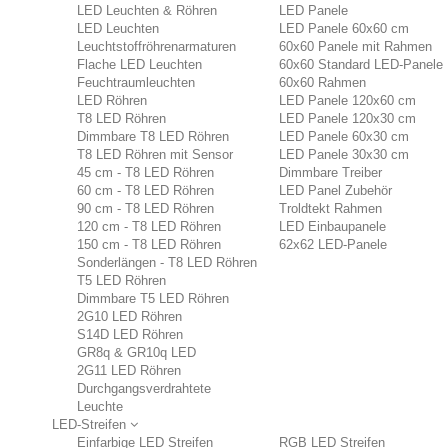
LED Leuchten & Röhren
LED Panele
LED Leuchten
LED Panele 60x60 cm
Leuchtstoffröhrenarmaturen
60x60 Panele mit Rahmen
Flache LED Leuchten
60x60 Standard LED-Panele
Feuchtraumleuchten
60x60 Rahmen
LED Röhren
LED Panele 120x60 cm
T8 LED Röhren
LED Panele 120x30 cm
Dimmbare T8 LED Röhren
LED Panele 60x30 cm
T8 LED Röhren mit Sensor
LED Panele 30x30 cm
45 cm - T8 LED Röhren
Dimmbare Treiber
60 cm - T8 LED Röhren
LED Panel Zubehör
90 cm - T8 LED Röhren
Troldtekt Rahmen
120 cm - T8 LED Röhren
LED Einbaupanele
150 cm - T8 LED Röhren
62x62 LED-Panele
Sonderlängen - T8 LED Röhren
T5 LED Röhren
Dimmbare T5 LED Röhren
2G10 LED Röhren
S14D LED Röhren
GR8q & GR10q LED
2G11 LED Röhren
Durchgangsverdrahtete
Leuchte
LED-Streifen
Einfarbige LED Streifen
RGB LED Streifen