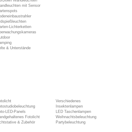
p/Down Wandleuchten
andleuchten mit Sensor
artenspots
odeneinbaustrahler
rdspießleuchten
rten-Lichterketten
berwachungskameras
utdoor
amping
lte & Unterstände
tolicht
Verschiedenes
otostudiobeleuchtung
Insektenlampen
oto-LED-Panels
LED Taschenlampen
ndgehaltenes Fotolicht
Weihnachtsbeleuchtung
chtstative & Zubehör
Partybeleuchtung