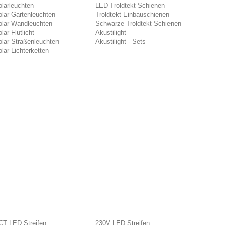
larleuchten
LED Troldtekt Schienen
lar Gartenleuchten
Troldtekt Einbauschienen
olar Wandleuchten
Schwarze Troldtekt Schienen
lar Flutlicht
Akustilight
lar Straßenleuchten
Akustilight - Sets
lar Lichterketten
CT LED Streifen
230V LED Streifen