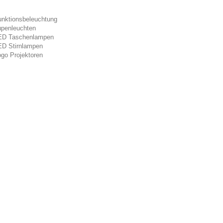
unktionsbeleuchtung
upenleuchten
ED Taschenlampen
ED Stirnlampen
go Projektoren