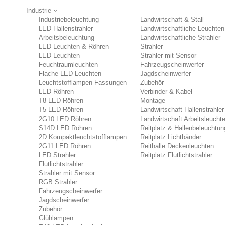
Industrie
Industriebeleuchtung
Landwirtschaft & Stall
LED Hallenstrahler
Landwirtschaftliche Leuchten
Arbeitsbeleuchtung
Landwirtschaftliche Strahler
LED Leuchten & Röhren
Strahler
LED Leuchten
Strahler mit Sensor
Feuchtraumleuchten
Fahrzeugscheinwerfer
Flache LED Leuchten
Jagdscheinwerfer
Leuchtstofflampen Fassungen
Zubehör
LED Röhren
Verbinder & Kabel
T8 LED Röhren
Montage
T5 LED Röhren
Landwirtschaft Hallenstrahler
2G10 LED Röhren
Landwirtschaft Arbeitsleucht
S14D LED Röhren
Reitplatz & Hallenbeleuchtun
2D Kompaktleuchtstofflampen
Reitplatz Lichtbänder
2G11 LED Röhren
Reithalle Deckenleuchten
LED Strahler
Reitplatz Flutlichtstrahler
Flutlichtstrahler
Strahler mit Sensor
RGB Strahler
Fahrzeugscheinwerfer
Jagdscheinwerfer
Zubehör
Glühlampen