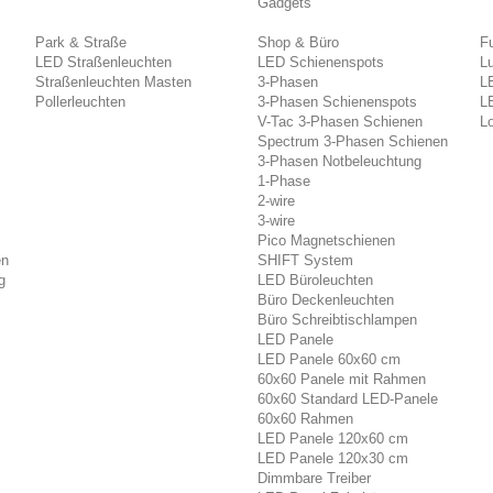
Gadgets
Park & Straße
Shop & Büro
F
LED Straßenleuchten
LED Schienenspots
L
Straßenleuchten Masten
3-Phasen
L
Pollerleuchten
3-Phasen Schienenspots
L
V-Tac 3-Phasen Schienen
Lo
Spectrum 3-Phasen Schienen
3-Phasen Notbeleuchtung
1-Phase
2-wire
3-wire
Pico Magnetschienen
en
SHIFT System
g
LED Büroleuchten
Büro Deckenleuchten
Büro Schreibtischlampen
LED Panele
LED Panele 60x60 cm
60x60 Panele mit Rahmen
60x60 Standard LED-Panele
60x60 Rahmen
LED Panele 120x60 cm
LED Panele 120x30 cm
Dimmbare Treiber