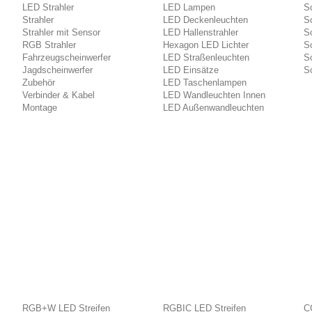
LED Strahler
LED Lampen
So
Strahler
LED Deckenleuchten
So
Strahler mit Sensor
LED Hallenstrahler
S
RGB Strahler
Hexagon LED Lichter
So
Fahrzeugscheinwerfer
LED Straßenleuchten
So
Jagdscheinwerfer
LED Einsätze
So
Zubehör
LED Taschenlampen
Verbinder & Kabel
LED Wandleuchten Innen
Montage
LED Außenwandleuchten
RGB+W LED Streifen
RGBIC LED Streifen
C