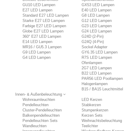
GU10 LED Lampen
GX53 LED Lampen
E27 LED Lampen
E40 LED Lampen
Standard E27 LED Lampen
G8 LED Lampen
Starke E27 LED Lampen
G12 LED Lampen
Farbige E27 LED Lampen
G23 LED Lampen
Globe E27 LED Lampen
G24 LED Lampen
360° E27 LED Lampen
G24D (2-Pin)
E14 LED Lampen
G24Q (4-Pin)
MR16 / GU5.3 Lampen
Sockel Adapter
G9 LED Lampen
GY6.35 LED Lampen
G4 LED Lampen
R7S LED Lampen
Ofenlampen
2G7 LED Lampen
B22 LED Lampen
PAR56 LED Poollampen
Halogenlampen
B15 / BA15 Leuchtmittel
Innen- & Außenbeleuchtung
Wohnraumleuchten
LED Kerzen
Pendelleuchten
Stabkerzen
Cluster-Pendelleuchten
Stumpenkerzen
Balkenpendelleuchten
Kerzen Sets
Pendelleuchten Sets
Weihnachtsbeleuchtung
Wandleuchten
Teelichter