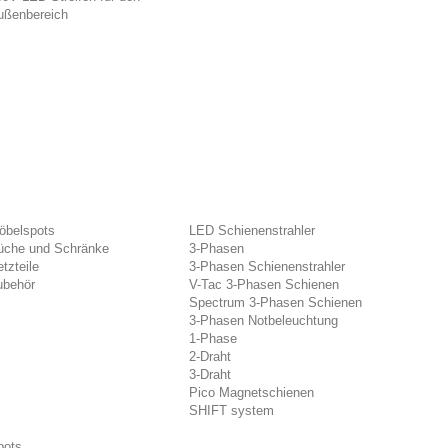
ußenbereich
öbelspots
LED Schienenstrahler
üche und Schränke
3-Phasen
tzteile
3-Phasen Schienenstrahler
ubehör
V-Tac 3-Phasen Schienen
Spectrum 3-Phasen Schienen
3-Phasen Notbeleuchtung
1-Phase
2-Draht
3-Draht
Pico Magnetschienen
SHIFT system
pots