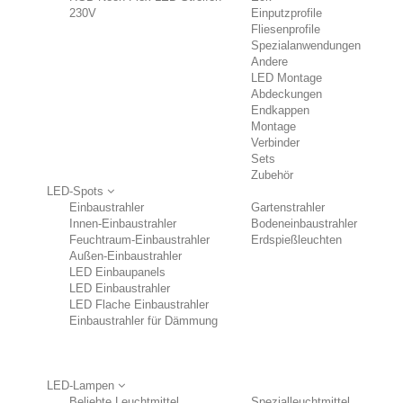
230V
Einputzprofile
Fliesenprofile
Spezialanwendungen
Andere
LED Montage
Abdeckungen
Endkappen
Montage
Verbinder
Sets
Zubehör
LED-Spots
Einbaustrahler
Gartenstrahler
Innen-Einbaustrahler
Bodeneinbaustrahler
Feuchtraum-Einbaustrahler
Erdspießleuchten
Außen-Einbaustrahler
LED Einbaupanels
LED Einbaustrahler
LED Flache Einbaustrahler
Einbaustrahler für Dämmung
LED-Lampen
Beliebte Leuchtmittel
Spezialleuchtmittel