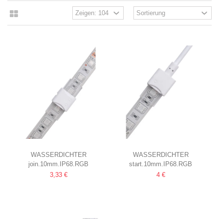
WASSERDICHTER
WASSERDICHTER
join.10mm.IP68.RGB
start.10mm.IP68.RGB
VERBINDER FÜR LED-STRIP
STARTSTECKER FÜR LED-
3,33 €
4 €
10MM, RGB, IP68, 5V-24V
STRIP
10MM, RGB, IP68, 5V-24V