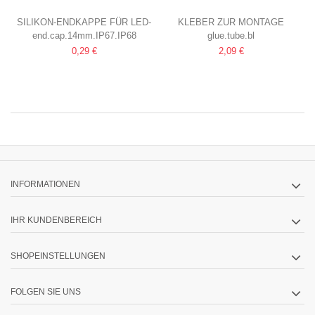
SILIKON-ENDKAPPE FÜR LED-
KLEBER ZUR MONTAGE
end.cap.14mm.IP67.IP68
glue.tube.bl
STRIP
FÜR LED-STREIFEN,
0,29 €
2,09 €
14 MM, IP67 & IP68
ALUPROFILE, ABDICHTUNG
USW., 12 ML
INFORMATIONEN
IHR KUNDENBEREICH
SHOPEINSTELLUNGEN
FOLGEN SIE UNS