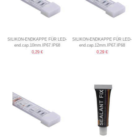
SILIKON-ENDKAPPE FÜR LED-
SILIKON-ENDKAPPE FÜR LED-
end.cap.10mm.IP67.IP68
end.cap.12mm.IP67.IP68
STRIP
STREIFEN
0,29 €
0,29 €
10MM, IP67 & IP68
12MM, IP67 & IP68