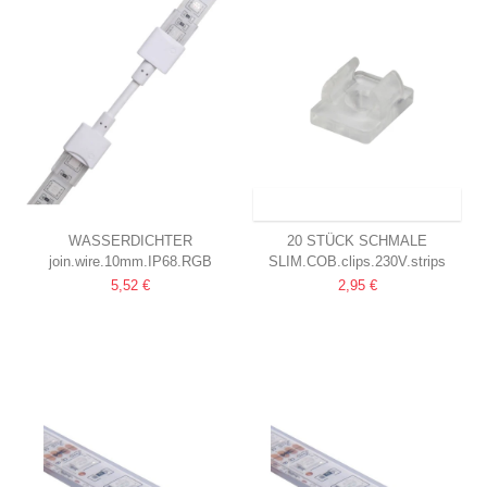
VERSAND INNERHALB VON 12-14
TAGEN
WASSERDICHTER
20 STÜCK SCHMALE
join.wire.10mm.IP68.RGB
SLIM.COB.clips.230V.strips
VERBINDER MIT KABEL FÜR
MONTAGECLIPS
5,52 €
2,95 €
LED-STRIP
FÜR SLIM COB LED 230V
10MM, RGB, IP68, 5V-24V
STREIFEN