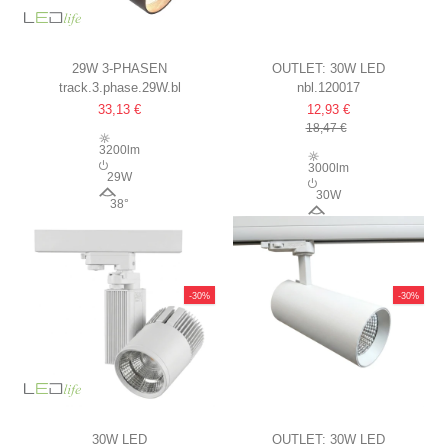
29W 3-PHASEN
OUTLET: 30W LED
track.3.phase.29W.bl
nbl.120017
SCHIENENSTRAHLER RA98
SCHIENENSPOT
33,13 €
12,93 €
110LM/W, 38 GRAD, SCHWARZ
3-PHASEN, SCHWARZ,
18,47 €
3000LM, 4000K, RA90
3200lm
3000lm
29W
30W
38°
60°
-30%
-30%
30W LED
OUTLET: 30W LED