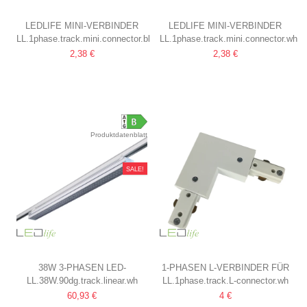
LEDLIFE MINI-VERBINDER
LEDLIFE MINI-VERBINDER
LL.1phase.track.mini.connector.bl
LL.1phase.track.mini.connector.wh
FÜR SCHIENENSPOTS
FÜR SCHIENENSPOTS
2,38 €
2,38 €
SCHWARZ, 1-PHASIG, 1F3W
WEISS, 1-PHASIG, 1F3W
Produktdatenblatt
SALE!
38W 3-PHASEN LED-
1-PHASEN L-VERBINDER FÜR
LL.38W.90dg.track.linear.wh
LL.1phase.track.L-connector.wh
LICHTBAND FÜR BÜRO
SCHIENENSPOTS
60,93 €
4 €
170 LM/W, 115 CM, WEISS
WEISS, 1F3W