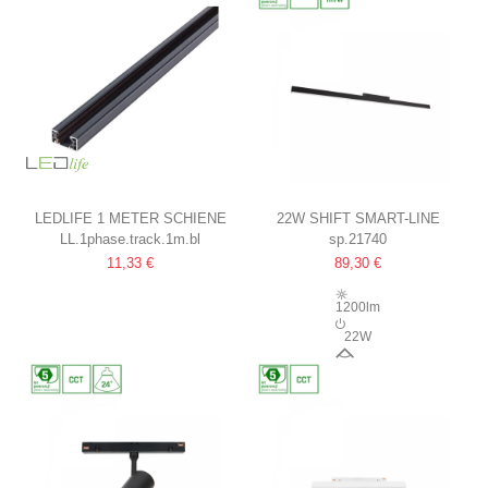
LEDLIFE 1 METER SCHIENE
22W SHIFT SMART-LINE
LL.1phase.track.1m.bl
sp.21740
FÜR SCHIENENSTRAHLER
SCHIENE
11,33 €
89,30 €
SCHWARZ, 1-PHASIG, 1F3W,
SCHWARZ, ZIGBEE
KOMPLETT MIT ANSCHLUSS
1200lm
UND ENDKAPPE
22W
100°