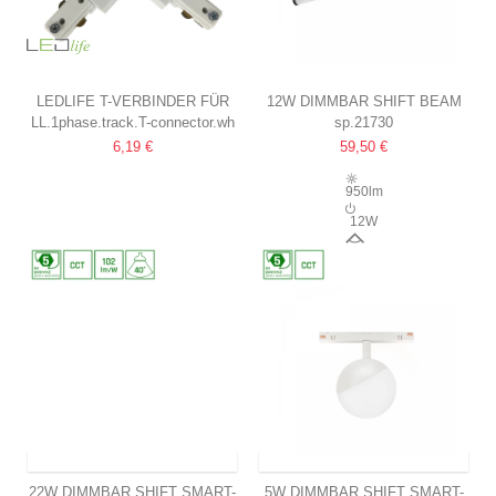
LEDLIFE T-VERBINDER FÜR
12W DIMMBAR SHIFT BEAM
LL.1phase.track.T-connector.wh
sp.21730
SCHIENENSPOTS
SCHIENENSTRAHLER
6,19 €
59,50 €
WEISS, 1-PHASIG, 1F3W
Ø28X40X7,5MM
150°, CCT, SCHWARZ, ZIGBEE
950lm
12W
150°
VERSAND INNERHALB VON 9-11 TAGEN
VERSAND INNERHALB VON 9-11 TAGEN
22W DIMMBAR SHIFT SMART-
5W DIMMBAR SHIFT SMART-