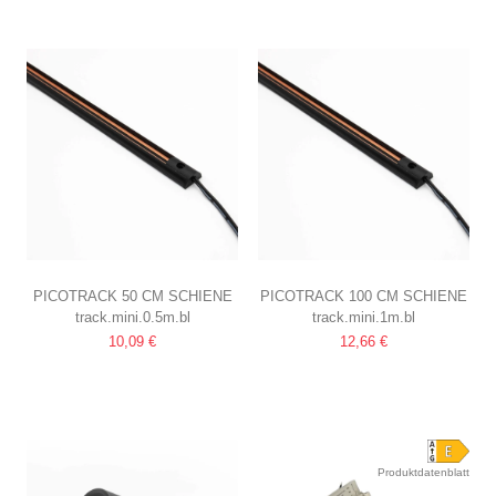
PICOTRACK 50 CM SCHIENE
PICOTRACK 100 CM SCHIENE
track.mini.0.5m.bl
track.mini.1m.bl
24V, MAGNETISCH,
24V, MAGNETISCH,
10,09 €
12,66 €
SCHWARZ, FÜR
SCHWARZ, FÜR
GLASVITRINEN /
GLASVITRINEN /
SCHAUFENSTERBELEUCHTUNG
FENSTERBELEUCHTUNG
Produktdatenblatt