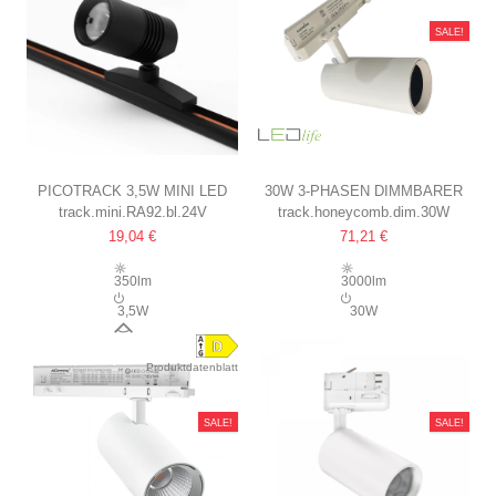
SALE!
PICOTRACK 3,5W MINI LED
30W 3-PHASEN DIMMBARER
track.mini.RA92.bl.24V
track.honeycomb.dim.30W
SCHIENENSTRAHLER
RA90 SCHIENENSTRAHLER
19,04 €
71,21 €
SCHWARZ, PASSEND FÜR
EINSTELLBARE HELLIGKEIT,
PICOTRACK SCHIENEN, RA92,
WEISS, INKL. WABENRASTER
350lm
3000lm
24V
3,5W
30W
25°
Produktdatenblatt
SALE!
SALE!