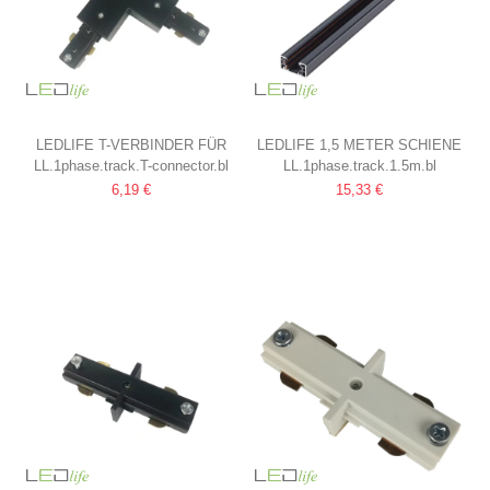
LEDLIFE T-VERBINDER FÜR
LEDLIFE 1,5 METER SCHIENE
LL.1phase.track.T-connector.bl
LL.1phase.track.1.5m.bl
SCHIENENSPOTS
FÜR SCHIENENSTRAHLER
6,19 €
15,33 €
SCHWARZ, 1-PHASIG, 1F3W
SCHWARZ, 1-PHASIG, 1F3W,
KOMPLETT MIT ANSCHLUSS
UND ENDKAPPE