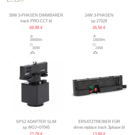
30W 3-PHASEN DIMMBARER
24W 3-PHASEN
track.PRO-CCT.bl
sp.27029
RA92 PRO-CCT
SCHIENENSTRAHLER 3-IN-1
69,88 €
26,56 €
SCHIENENSTRAHLER
25°, CCT, WEISS
120LM/W, SCHWARZ,
3900lm
1800lm
EINSTELLBARE CCT +
30W
24W
HELLIGKEIT, 3900LM,
38°
25°
FLIMMERFREI
SPS2 ADAPTER SLIM
ERSATZTREIBER FÜR
sp.WOJ+07045
driver.replace.track.3phase.bl
3-PHASIG, MIT STECKDOSE,
SCHIENENSPOT
22,28 €
13,80 €