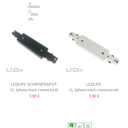
6460lm
38W
90°
LEDLIFE SCHIENENSPOT-
LEDLIFE
LL.1phase.track.connector.bl
LL.1phase.track.connector.wh
ADAPTER
SCHIENENSTRAHLER
3,90 €
3,90 €
SCHWARZ, 1-PHASIG, 1F3W
ADAPTER
WEISS, 1-PHASIG, 1F3W