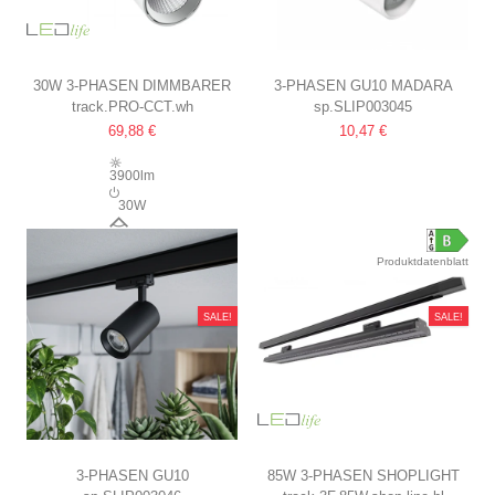
30W 3-PHASEN DIMMBARER
3-PHASEN GU10 MADARA
track.PRO-CCT.wh
sp.SLIP003045
RA92 PRO-CCT
ALTRO SCHIENENSTRAHLER
69,88 €
10,47 €
SCHIENENSTRAHLER
WEISS, OHNE LEUCHTMITTEL
120LM/W, EINSTELLBARE CCT
3900lm
+ HELLIGKEIT, 3900LM,
30W
FLIMMERFREI
38°
Produktdatenblatt
SALE!
SALE!
3-PHASEN GU10
85W 3-PHASEN SHOPLIGHT