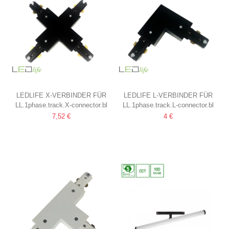
LEDLIFE X-VERBINDER FÜR
LEDLIFE L-VERBINDER FÜR
LL.1phase.track.X-connector.bl
LL.1phase.track.L-connector.bl
SCHIENENSPOTS
SCHIENENSPOTS
7,52 €
4 €
SCHWARZ, 1-PHASIG, 1F3W
SCHWARZ, 1-PHASIG, 1F3W