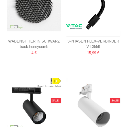
VERSAND INNERHALB VON 9-11 TAGEN
WABENGITTER IN SCHWARZ
3-PHASEN FLEX-VERBINDER
track.honeycomb
VT:3559
PASSEND FÜR LEDLIFE 30W
FÜR STROMSCHIENEN,
4 €
15,99 €
SCHIENENSTRAHLER
SCHWARZ
Produktdatenblatt
SALE!
SALE!