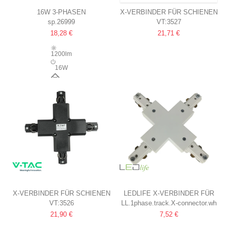
16W 3-PHASEN
X-VERBINDER FÜR SCHIENEN
sp.26999
VT:3527
SCHIENENSTRAHLER 3-IN-1
WEISS
18,28 €
21,71 €
25°, CCT, WEISS
1200lm
16W
25°
X-VERBINDER FÜR SCHIENEN
LEDLIFE X-VERBINDER FÜR
VT:3526
LL.1phase.track.X-connector.wh
SCHWARZ
SCHIENENSPOTS
21,90 €
7,52 €
WEISS, 1-PHASIG, 1F3W