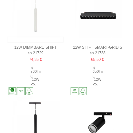
VERSAND INNERHALB VON 9-11 TAGEN
12W DIMMBARE SHIFT
12W SHIFT SMART-GRID S
sp.21729
sp.21738
SMART HANGIT
SCHIENENSTRAHLER 20,4CM
74,35 €
65,50 €
PENDELLEUCHTE FÜR
35°, SCHWARZ, CCT/DIM,
SCHIENENSYSTEME
ZIGBEE
800lm
650lm
25°, WEISS, Ø40X297 (90CM K
12W
12W
ABEL), CCT/DIM, ZIGBEE
25°
40°