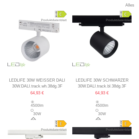
Alles
Produktdatenblatt
Produktdatenblatt
LEDLIFE 30W WEISSER DALI S
LEDLIFE 30W SCHWARZER
30W.DALI.track.wh.38dg.3F
30W.DALI.track.bl.38dg.3F
CHIENENSTRAHLER
DALI SCHIENENSTRAHLER
64,93 €
64,93 €
RA 90, 38 GRAD, 3-PHASEN
RA 90, 38 GRAD, 3-PHASEN
4500lm
4500lm
30W
30W
38°
38°
Produktdatenblatt
Produktdatenblatt