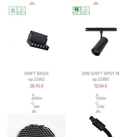
90°
90°
SHIFT BASIC
10W SHIFT SPOT M
sp.21952
sp.21950
GITTER XS VERSTELLBARE
24°, SCHWARZ,
29,70 €
70,54 €
LINEARE LAMPE 110MM, 6W,
44X157X178MM, 2-PHASEN
3000K, SCHWARZ
400lm
700lm
6W
10W
24°
24°