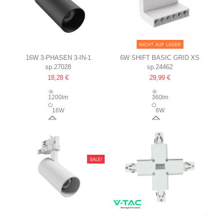
NICHT AUF LAGER
16W 3-PHASEN 3-IN-1
6W SHIFT BASIC GRID XS
sp.27028
sp.24462
SCHIENENSPOT
VERSTELLBARE LINEARE
18,28 €
29,99 €
25°, CCT, SCHWARZ
LEUCHTE
11CM, 2700K, WEISS
1200lm
360lm
16W
6W
25°
24°
SALE!
VERSAND INNERHALB VON 9-11 TAGEN