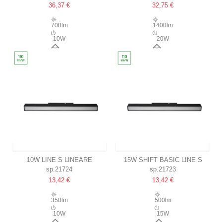
36,37 €
32,75 €
3000K, SCHWARZ,
SCHWARZ, L-RICHTUNG
50X110X170MM
55X120X180MM
700lm
1400lm
10W
20W
24°
24°
VERSAND INNERHALB VON 9-11 TAGEN
VERSAND INNERHALB VON 9-11 TAGEN
10W LINE S LINEARE
15W SHIFT BASIC LINE S
sp.21724
sp.21723
LEUCHTE 30CM
LINEARLEUCHTE
13,42 €
13,42 €
3000K, SCHWARZ, SHIFT
30CM, 3000K, SCHWARZ
BASIC
350lm
500lm
10W
15W