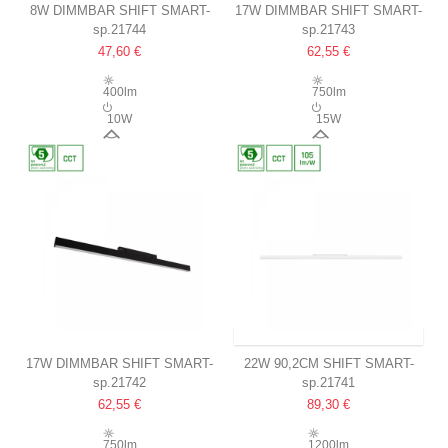
8W DIMMBAR SHIFT SMART-
17W DIMMBAR SHIFT SMART-
sp.21744
sp.21743
LINE S LEUCHTE 30.4CM
LINE SCHIENENLEUCHTE
47,60 €
62,55 €
100°, SCHWARZ, CCT, ZIGBEE
60,2CM
100°, WEISS, CCT, ZIGBEE
400lm
750lm
10W
15W
100°
100°
VERSAND INNERHALB VON 9-11 TAGEN
17W DIMMBAR SHIFT SMART-
22W 90,2CM SHIFT SMART-
sp.21742
sp.21741
LINE M SCHIENENSTRAHLER
LINE SCHIENENSTRAHLER
62,55 €
89,30 €
60,2CM
DIMMBAR
100°, SCHWARZ, CCT, ZIGBEE
100°, CCT, WEISS, ZIGBEE
750lm
1200lm