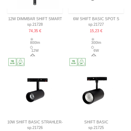
VERSAND INNERHALB VON 9-11 TAGEN
VERSAND INNERHALB VON 9-11 TAGEN
12W DIMMBAR SHIFT SMART
6W SHIFT BASIC SPOT S
sp.21728
sp.21727
HANGIT PENDELLEUCHTE
RICHTSTRAHLER
74,35 €
15,23 €
FÜR SCHIENENSYSTEM
3000K, SCHWARZ,
CCT, SCHWARZ, ZIGBEE
55X100X160MM
800lm
300lm
12W
6W
25°
80°
10W SHIFT BASIC STRAHLER-
SHIFT BASIC
sp.21726
sp.21725
ARMATUR
SPOTLEUCHTE 20W 3000K