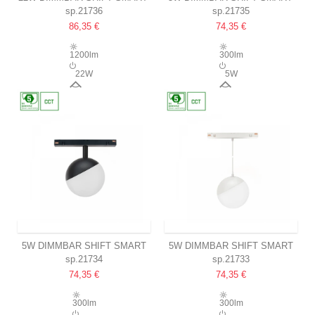
sp.21736
sp.21735
GRID L-SCHIENENSTRAHLER
SCHIENENSTRAHLER
86,35 €
74,35 €
40,4CM
Ø100X130MM
35°, CCT, WEISS, ZIGBEE
165°, CCT, WEISS, ZIGBEE
1200lm
300lm
22W
5W
40°
165°
VERSAND INNERHALB VON 9-11 TAGEN
VERSAND INNERHALB VON 9-11 TAGEN
5W DIMMBAR SHIFT SMART
5W DIMMBAR SHIFT SMART
sp.21734
sp.21733
SCHIENENSTRAHLER
GLOBE P HÄNGEKUGEL
74,35 €
74,35 €
Ø100X130MM
SCHIENENSTRAHLER Ø100
165°, CCT, SCHWARZ, ZIGBEE
165°, CCT, WEISS, 81.5CM K
300lm
300lm
ABEL, ZIGBEE