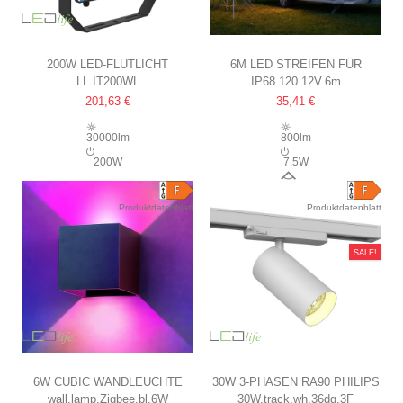
200W LED-FLUTLICHT
6M LED STREIFEN FÜR
LL.IT200WL
IP68.120.12V.6m
150LM/W, ARBEITSLEUCHTE,
WOHNWAGEN, WOHNMOBIL,
201,63 €
35,41 €
ZUR BELEUCHTUNG VON
MARKISE
GEBÄUDEN, PARKPLÄTZEN,
12V STRIP, IP68
30000lm
800lm
STATUEN USW.
WASSERDICHT, 7,5W/M
200W
7,5W
120°
Produktdatenblatt
Produktdatenblatt
SALE!
6W CUBIC WANDLEUCHTE
30W 3-PHASEN RA90 PHILIPS
wall.lamp.Zigbee.bl.6W
30W.track.wh.36dg.3F
IP65, RGB+CCT, ZIGBEE,
LED SCHIENENSTRAHLER