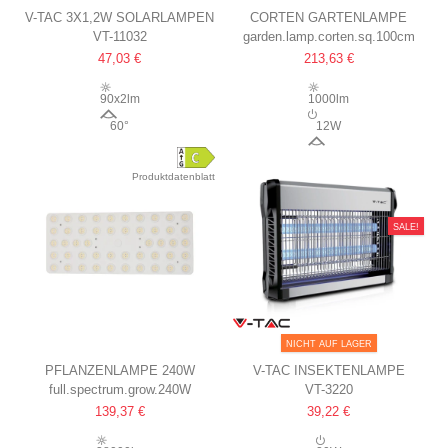
V-TAC 3X1,2W SOLARLAMPEN
CORTEN GARTENLAMPE
VT-11032
garden.lamp.corten.sq.100cm
LED
100 CM, 12W, IP65
47,03 €
213,63 €
SCHWARZ, MIT ERDSPIESS, I
AUSSENBEREICH, INKL. L
P65
EUCHTMITTEL
90x2lm
1000lm
60°
12W
60°
Produktdatenblatt
SALE!
NICHT AUF LAGER
PFLANZENLAMPE 240W
V-TAC INSEKTENLAMPE
full.spectrum.grow.240W
VT-3220
INKL. AUFHÄNGUNG,
2X10W, FÜR INNENRÄUME,
139,37 €
39,22 €
VOLLSPEKTRUM, OHNE
UV-LICHT, ABDECKUNG 80M²
LÜFTER, IP54