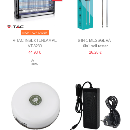
NICHT AUF LAGER
V-TAC INSEKTENLAMPE
6-IN-1 MESSGERÄT
VT-3230
6in1.soil.tester
2X15W, FÜR INNENRÄUME,
PH, FEUCHTIGKEIT,
44,93 €
26,28 €
UV-LICHT, ABDECKUNG 100M²
TEMPERATUR, LICHT,
NÄHRSTOFFE UND
30W
LUFTFEUCHTIGKEIT