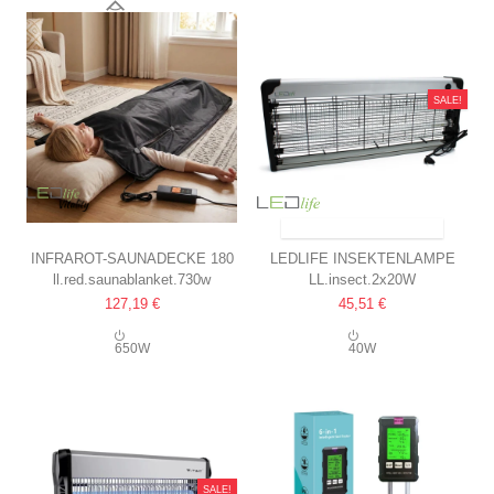
90°
SALE!
VERSAND IN 1½ - 2 MONATEN
INFRAROT-SAUNADECKE 180
LEDLIFE INSEKTENLAMPE
ll.red.saunablanket.730w
LL.insect.2x20W
X 80 CM
2X20W, INNEN/ÜBERDACHT,
127,19 €
45,51 €
2 WÄRMEZONEN
UV-LICHT, DECKT CA. 150M2
650W
40W
SALE!