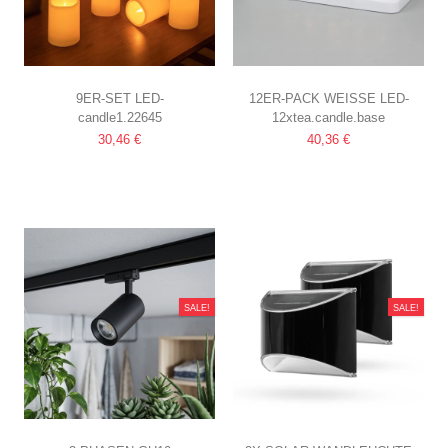
9ER-SET LED-
12ER-PACK WEISSE LED-T
candle1.22645
12xtea.candle.base
AUSSENKERZEN, F
EELICHTER INKL. L
30,46 €
40,36 €
ERNBEDIENUNG, Ø5,5CM
ADESTATION
BATTERIE, TIMER
INKL. FERNBEDIENUNG,
TIMER
SALE!
SALE!