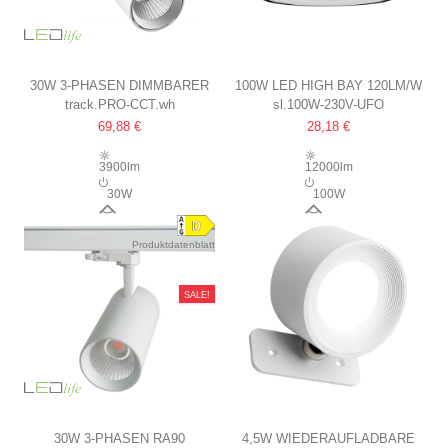
30W 3-PHASEN DIMMBARER
100W LED HIGH BAY 120LM/W
track.PRO-CCT.wh
sl.100W-230V-UFO
RA92 PRO-CCT
90 GRAD, IP65
69,88 €
28,18 €
SCHIENENSTRAHLER
120LM/W, EINSTELLBARE CCT
3900lm
12000lm
+ HELLIGKEIT, 3900LM,
30W
100W
FLIMMERFREI
38°
90°
Produktdatenblatt
SALE!
30W 3-PHASEN RA90
4,5W WIEDERAUFLADBARE