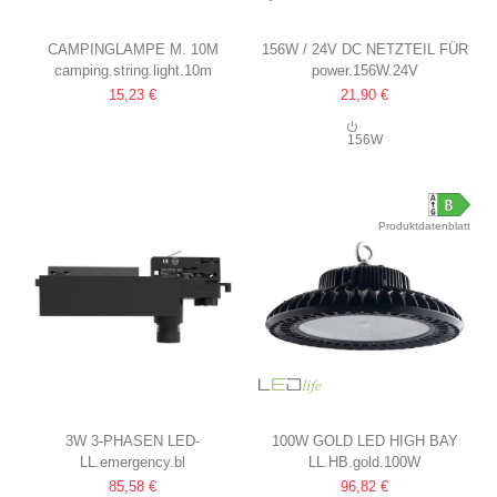
CAMPINGLAMPE M. 10M
156W / 24V DC NETZTEIL FÜR
camping.string.light.10m
power.156W.24V
LICHTERKETTE
LED-STREIFEN
15,23 €
21,90 €
WIEDERAUFLADBAR, IP64,
6.5A, IP44 FEUCHTRAUM
WEISS
156W
Produktdatenblatt
3W 3-PHASEN LED-
100W GOLD LED HIGH BAY
LL.emergency.bl
LL.HB.gold.100W
NOTBELEUCHTUNG FÜR
170LM/W
85,58 €
96,82 €
STROMSCHIENEN
IP65, 0-10V DIMMBAR, INKL.