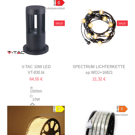
Produktdatenblatt
SALE!
SALE!
V-TAC 10W LED
SPECTRUM LICHTERKETTE
VT-830.bl
sp.WOJ+16821
GARTENLAMPE
FÜR 10 STÜCK E27 LAMPEN
64,55 €
21,32 €
SCHWARZ, 25 CM, IP65, 230V
5 METER, IP44, 230V, OHNE
LEUCHTMITTEL
1000lm
10W
72°
Produktdatenblatt
Produktdatenblatt