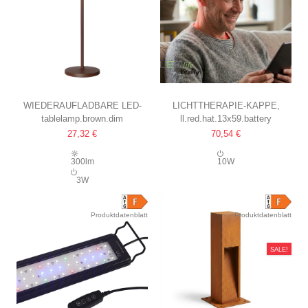
WIEDERAUFLADBARE LED-
LICHTTHERAPIE-KAPPE,
tablelamp.brown.dim
ll.red.hat.13x59.battery
TISCHLAMPE
INFRAROT
27,32 €
70,54 €
BRAUN, TOUCH-DIMMBAR,
KABELLOS, USB-C-
IP54
AUFLADUNG, INFRAROT
300lm
10W
3W
Produktdatenblatt
Produktdatenblatt
SALE!