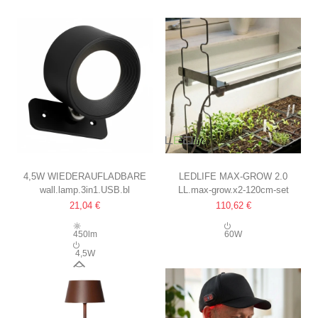
4,5W WIEDERAUFLADBARE
LEDLIFE MAX-GROW 2.0
wall.lamp.3in1.USB.bl
LL.max-grow.x2-120cm-set
WANDLEUCHTE CCT
PFLANZENLAMPE-SET
21,04 €
110,62 €
IP20, RUND, MATTSCHWARZ,
2 X 120 CM, 60W LED,
360° DREHBAR, INKL.
VOLLSPEKTRUM
450lm
60W
LEUCHTMITTEL UND
4,5W
FERNBEDIENUNG
120°