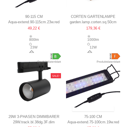
90-115 CM
CORTEN GARTENLAMPE
Aqua-extend.90-115cm.23w.red
garden.lamp.corten.sq.50cm
AQUARIUMLEUCHTE
50CM, 12W, IP65
49,22 €
179,36 €
23W LED,
AUSSENBEREICH, INKL. L
WEISS/BLAU/ROT/GRÜN, E
EUCHTMITTEL
800lm
1000lm
INSTELLBARE LÄNGE, IP66
23W
12W
120°
60°
Produktdatenblatt
Produktdatenblatt
SALE!
VERSAND IN 2 - 2½ MONATEN
29W 3-PHASEN DIMMBARER
75-100 CM
29W.track.bl.38dg.3F.dim
Aqua-extend.75-100cm.19w.red
RA90 SCHIENENSTRAHLER
AQUARIUMLEUCHTE