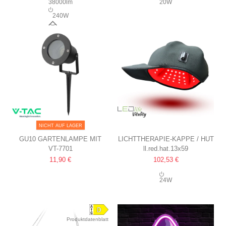
38000lm
20W
240W
120°
NICHT AUF LAGER
GU10 GARTENLAMPE MIT
LICHTTHERAPIE-KAPPE / HUT
VT-7701
ll.red.hat.13x59
ERDSPIESS
INFRAROT
11,90 €
102,53 €
ALUMINIUMGEHÄUSE,
SCHWARZ, IP65
24W
Produktdatenblatt