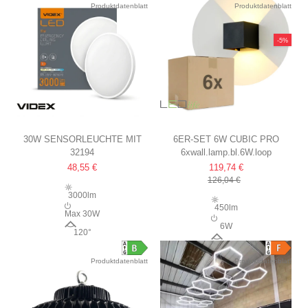
Produktdatenblatt
Produktdatenblatt
-5%
30W SENSORLEUCHTE MIT
6ER-SET 6W CUBIC PRO
32194
6xwall.lamp.bl.6W.loop
NOTLICHT
WANDLEUCHTE
48,55 €
119,74 €
EINSTELLBARE WATT/CCT,
IP65, SCHWARZ,
126,04 €
IP44, AKKU
DURCHSCHLEIFBAR,
3000lm
VERSTELLBAR, ECKIG,
450lm
Max 30W
UP/DOWN, INNEN/AUSSEN, I
6W
120°
NKL. LEUCHTMITTEL
10-120°
Produktdatenblatt
Produktdatenblatt