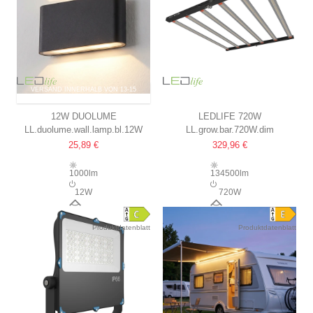
VERSAND INNERHALB VON 13-15
TAGEN
12W DUOLUME
LEDLIFE 720W
LL.duolume.wall.lamp.bl.12W
LL.grow.bar.720W.dim
WANDLEUCHTE
WACHSTUMSLEUCHTE
25,89 €
329,96 €
RECHTECK, IP65, SCHWARZ,
LEISTUNGSSTARKE
UP/DOWN, INNEN/AUSSEN, I
VOLLSPEKTRUM-
1000lm
134500lm
NKL. LEUCHTMITTEL
WACHSTUMSLEUCHTE,
12W
720W
LÜFTERLOS, MIT
110°
120°
INTEGRIERTEM DIMMER
Produktdatenblatt
Produktdatenblatt