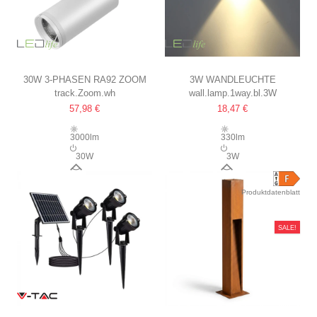
30W 3-PHASEN RA92 ZOOM
3W WANDLEUCHTE
track.Zoom.wh
wall.lamp.1way.bl.3W
VERSTELLBARER
IP65, SCHWARZ,
57,98 €
18,47 €
SCHIENENSTRAHLER
QUADRATISCH, INNEN /
100LM/W, EINSTELLBARER
AUSSEN, INKL. L
3000lm
330lm
ABSTRAHLWINKEL,
EUCHTMITTEL
30W
3W
EINSTELLBARE CCT, WEISS, D
15-55°
120°
IMMBAR
Produktdatenblatt
SALE!