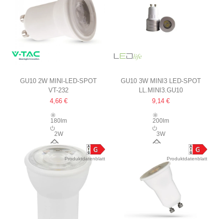
GU10 2W MINI-LED-SPOT
GU10 3W MINI3 LED-SPOT
VT-232
LL.MINI3.GU10
Ø35 MM
Ø35MM, MINI GU10
4,66 €
9,14 €
180lm
200lm
2W
3W
38°
45°
Produktdatenblatt
Produktdatenblatt