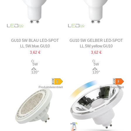
GU10 5W BLAU LED-SPOT
GU10 5W GELBER LED-SPOT
LL.5W.blue.GU10
LL.5W.yellow.GU10
3,62 €
3,62 €
5W
5W
120°
120°
Produktdatenblatt
Produktdatenblatt