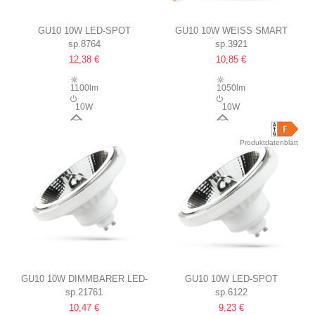
GU10 10W LED-SPOT
GU10 10W WEISS SMART H
sp.8764
sp.3921
AR111
OME LED-SPOT
12,38 €
10,85 €
AR111, TUYA/SMART LIFE,
KOMPATIBEL MIT GOOGLE
1100lm
1050lm
HOME, ALEXA UND
10W
10W
SMARTPHONES
40°
30°
Produktdatenblatt
GU10 10W DIMMBARER LED-
GU10 10W LED-SPOT
sp.21761
sp.6122
SPOT
AR111, 20°, 4000K
10,47 €
9,23 €
AR111, WEISS, 20° A