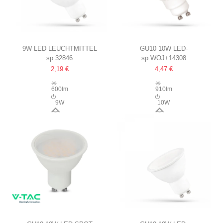
9W LED LEUCHTMITTEL
GU10 10W LED-
sp.32846
sp.WOJ+14308
230V
LEUCHTMITTEL
2,19 €
4,47 €
KERAMIK
600lm
910lm
9W
10W
120°
110°