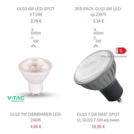
GU10 6W LED-SPOT
3ER-PACK GU10 6W LED-
VT-249
sp.23975
SAMSUNG LED-CHIP, 10°
SPOT
2,76 €
3,14 €
EXTRA FOKUSSIERT
WARMWEISS, MATTIERT
500lm
400lm
6W
6W
10°
120°
Produktdatenblatt
GU10 7W DIMMBARER LED-
GU10 7,5W RA97 SPOT
24695
LL.GU10.7.5W.adj.beam
SPOT
EINSTELLBARER
4,66 €
16,95 €
38 GRAD, 6000K, WEISS
ABSTRAHLWINKEL