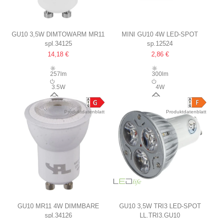
GU10 3,5W DIMTOWARM MR11
MINI GU10 4W LED-SPOT
spl.34125
sp.12524
LED-LAMPE
Ø35MM
14,18 €
2,86 €
2200-2700K, 36°, DIMMBAR
257lm
300lm
3.5W
4W
36°
55°
Produktdatenblatt
Produktdatenblatt
GU10 MR11 4W DIMMBARE
GU10 3,5W TRI3 LED-SPOT
spl.34126
LL.TRI3.GU10
LED-LAMPE
12V