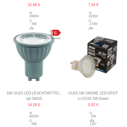
12,66 €
7,04 €
280LM, 2700K, 35 GRAD
280lm
320lm
4W
3.5W
35°
45°
Produktdatenblatt
5W GU10 LED-LEUCHTMITTEL,
GU10 1W GRÜNE LED-SPOT
spl.34415
LI.GU10.1W.Green
24-30V
14,18 €
5,52 €
400LM, 38°, 2700K, MR16
BAUFORM
400lm
1W
5W
120°