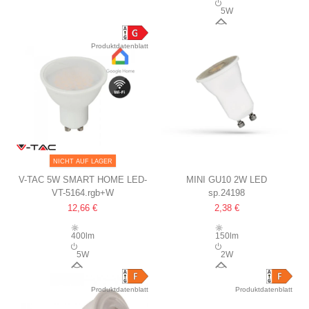
5W
SMARTPHONES, GU10 SPOT
90°
Produktdatenblatt
NICHT AUF LAGER
V-TAC 5W SMART HOME LED-
MINI GU10 2W LED
VT-5164.rgb+W
sp.24198
LAMPE
Ø35MM, MIT LINSE, MINI
12,66 €
2,38 €
TUYA/SMART LIFE,
MR11/GU10
KOMPATIBEL MIT GOOGLE
400lm
150lm
HOME, ALEXA UND
5W
2W
SMARTPHONES, GU10 SPOT
110°
55°
Produktdatenblatt
Produktdatenblatt