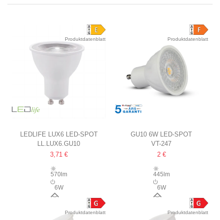
Produktdatenblatt
Produktdatenblatt
LEDLIFE LUX6 LED-SPOT
GU10 6W LED-SPOT
LL.LUX6.GU10
VT-247
6W, RA 97, DIMMBAR, 230V,
SAMSUNG LED-CHIP
3,71 €
2 €
GU10
570lm
445lm
6W
6W
36°
110°
Produktdatenblatt
Produktdatenblatt