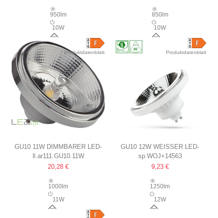
BSTRAHLWINKEL
950lm
850lm
10W
10W
20°
20°
Produktdatenblatt
Produktdatenblatt
GU10 11W DIMMBARER LED-
GU10 12W WEISSER LED-S
ll.ar111.GU10.11W
sp.WOJ+14563
SPOT
POT
20,28 €
9,23 €
DIM TO WARM, AR111
AR111, 45°
1000lm
1250lm
11W
12W
24°
45°