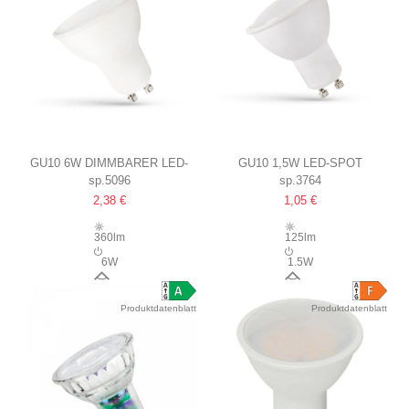
GU10 6W DIMMBARER LED-
GU10 1,5W LED-SPOT
sp.5096
sp.3764
SPOT
MILCHWEISSE FRONT
2,38 €
1,05 €
MATTIERT
360lm
125lm
6W
1.5W
120°
120°
Produktdatenblatt
Produktdatenblatt