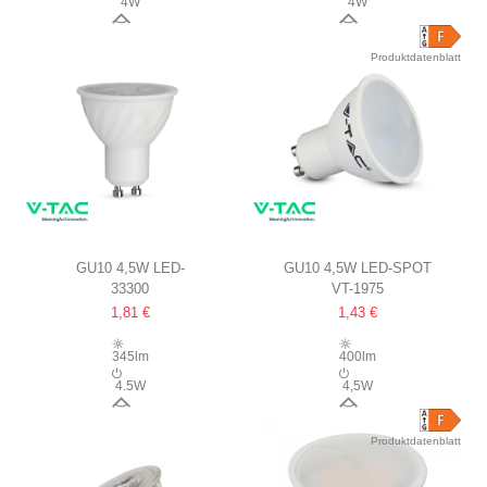
4W
4W
38°
55°
Produktdatenblatt
GU10 4,5W LED-
GU10 4,5W LED-SPOT
33300
VT-1975
LEUCHTMITTEL
1,81 €
1,43 €
CREE CHIP, WEISSER K
UNSTSTOFF
345lm
400lm
4.5W
4,5W
38°
100°
Produktdatenblatt