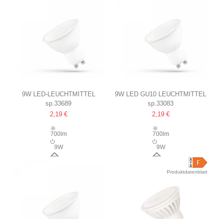
9W LED-LEUCHTMITTEL
9W LED GU10 LEUCHTMITTEL
sp.33689
sp.33083
230V, GU10
NEUTRALWEISS, E
2,19 €
2,19 €
NTSPRICHT 100W, I
NNEN/AUSSEN
700lm
700lm
9W
9W
120°
120°
Produktdatenblatt