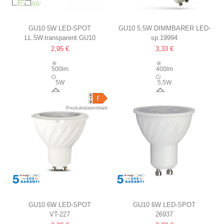
GU10 5W LED-SPOT
GU10 5,5W DIMMBARER LED-
LL.5W.transparent.GU10
sp.19994
GLAS, RA 93
SPOT
2,95 €
3,33 €
500lm
400lm
5W
5,5W
36°
38°
Produktdatenblatt
GU10 6W LED-SPOT
GU10 6W LED-SPOT
VT-227
26937
SAMSUNG LED-CHIP
SAMSUNG LED-CHIP