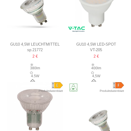
GU10 4,5W LEUCHTMITTEL
GU10 4,5W LED-SPOT
sp.21772
VT-205
45° ABSTRAHLWINKEL
6 JAHRE GARANTIE
2 €
2 €
380lm
400lm
4.5W
4,5W
45°
100°
Produktdatenblatt
Produktdatenblatt