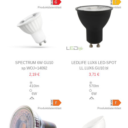
38°
10°
Produktdatenblatt
Produktdatenblatt
SPECTRUM 6W GU10
LEDLIFE LUX6 LED-SPOT
sp.WOJ+14092
LL.LUX6.GU10.bl
LED, 45° ABSTRAHLWINKEL,
6W, RA 97, DIMMBAR, 230V,
2,19 €
3,71 €
230V
GU10
410lm
570lm
6W
6W
45°
36°
Produktdatenblatt
Produktdatenblatt