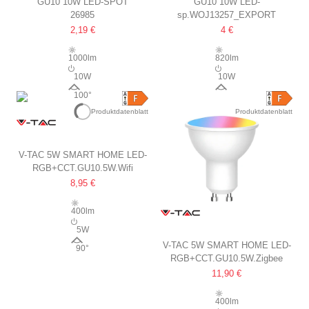
GU10 10W LED-SPOT
GU10 10W LED-
26985
sp.WOJ13257_EXPORT
MATTIERT
LEUCHTMITTEL
2,19 €
4 €
MATTIERT
1000lm
820lm
10W
10W
100°
120°
Produktdatenblatt
Produktdatenblatt
V-TAC 5W SMART HOME LED-
RGB+CCT.GU10.5W.Wifi
LAMPE
8,95 €
TUYA/SMART LIFE,
KOMPATIBEL MIT GOOGLE
400lm
HOME, ALEXA UND
5W
SMARTPHONES, GU10 SPOT
V-TAC 5W SMART HOME LED-
90°
RGB+CCT.GU10.5W.Zigbee
LAMPE
11,90 €
TUYA/SMART LIFE,
KOMPATIBEL MIT GOOGLE
400lm
HOME, ALEXA UND