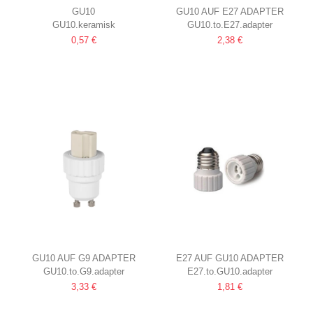
GU10
GU10 AUF E27 ADAPTER
GU10.keramisk
GU10.to.E27.adapter
KERAMIKFASSUNG OHNE
0,57 €
2,38 €
ENTLASTUNG
GU10 AUF G9 ADAPTER
E27 AUF GU10 ADAPTER
GU10.to.G9.adapter
E27.to.GU10.adapter
3,33 €
1,81 €