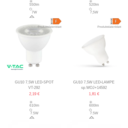
550lm
520lm
7W
7,5W
38°
Produktdatenblatt
Produktdatenblatt
GU10 7,5W LED-SPOT
GU10 7,5W LED-LAMPE
VT-292
sp.WOJ+14592
6 JAHRE GARANTIE
MATTIERT
2,19 €
1,81 €
610lm
600lm
7.5W
7.5W
110°
110°