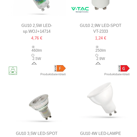
GU10 2,5W LED-
GU10 2,9W LED-SPOT
sp.WOJ+14714
VT-2333
LEUCHTMITTEL
4,76 €
1,24 €
180LM/W, 38°
ABSTRAHLWINKEL
460lm
250lm
2.5W
2.9W
38°
100°
Produktdatenblatt
Produktdatenblatt
GU10 3,5W LED-SPOT
GU10 4W LED-LAMPE