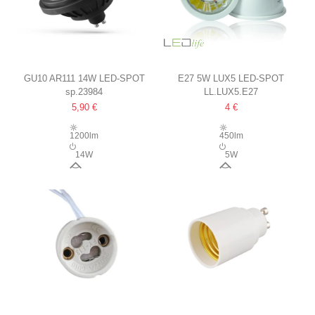
GU10 AR111 14W LED-SPOT
E27 5W LUX5 LED-SPOT
sp.23984
LL.LUX5.E27
40° ABSTRAHLWINKEL,
60° ABSTRAHLWINKEL
5,90 €
4 €
SCHWARZ
1200lm
450lm
14W
5W
40°
60°