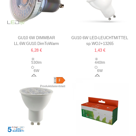
GU10 6W DIMMBAR
GU10 6W LED-LEUCHTMITTEL
LL.6W.GU10.DimToWarm
sp.WOJ+13265
DIMTOWARM SPOT
MATTIERT
6,28 €
1,43 €
RA90
530lm
440lm
6W
6W
60°
120°
Produktdatenblatt