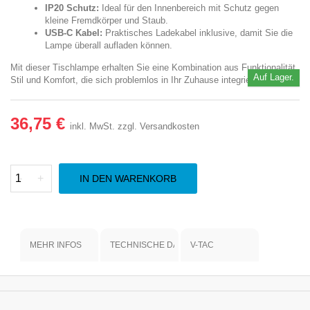
IP20 Schutz:
Ideal für den Innenbereich mit Schutz gegen
kleine Fremdkörper und Staub.
USB-C Kabel:
Praktisches Ladekabel inklusive, damit Sie die
Lampe überall aufladen können.
Mit dieser Tischlampe erhalten Sie eine Kombination aus Funktionalität,
Auf Lager.
Stil und Komfort, die sich problemlos in Ihr Zuhause integrieren lässt.
36,75 €
inkl. MwSt.
zzgl. Versandkosten
-
+
IN DEN WARENKORB
MEHR INFOS
TECHNISCHE DATEN
V-TAC