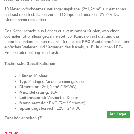
10 Meter
rot/schwarzes Verlängerungskabel (2x1,2mm²) zur einfachen
und sicheren Installation von LED-Strips und anderen 12V-24V DC
Niederspannungsgeräten.
Das Kabel besteht aus Leitern aus
verzinntem Kupfer
, was einen
optimalen Stromfluss gewährleistet, vor Korrosion schützt und das
Löten besonders einfach macht. Der flexible
PVC-Mantel
ermöglicht ein
einfaches Verlegen und Verbergen des Kabels, z. B. in dünnen LED-
Profilen oder entlang von Leisten.
Technische Spezifikationen:
Länge:
10 Meter
Typ:
2-adriges Niederspannungskabel
Dimension:
2x1,2mm² (16AWG)
Max. Belastung:
10A
Leitermaterial:
Verzinntes Kupfer
Mantelmaterial:
PVC (Rot / Schwarz)
Spannungsbereich:
12V - 24V DC
Auf Lager.
Zubehör ansehen (3)