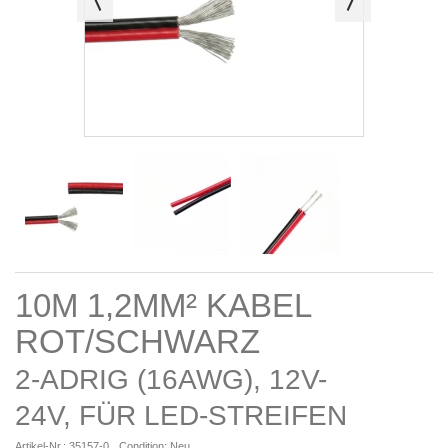
10M 1,2MM² KABEL
ROT/SCHWARZ
2-ADRIG (16AWG), 12V-
24V, FÜR LED-STREIFEN
Artikel-Nr.:
35157-0
Condition:
Neu