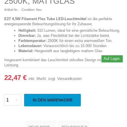
2500K, MATTGLAS
Artikel-Nr.:
Condition:
Neu
E27 4,5W Filament Flex Tube LED-Leuchtmittel
ist die perfekte
energiesparende Beleuchtungslösung für Ihr Zuhause.
Helligkeit:
310 Lumen, ideal für eine gemütliche Beleuchtung.
Dimmbar:
Ja, was Flexibilität bei der Lichtstärke bietet.
Farbtemperatur:
2500K für einen extra warmweißen Ton.
Lebensdauer:
Voraussichtlich bis zu 15.000 Stunden.
Material:
Hergestellt aus langlebigem mattem Glas.
Auf Lager.
Insgesamt kombiniert das Leuchtmittel stilvolles Design mit langlebiger
Leistung.
22,47 €
inkl. MwSt.
zzgl. Versandkosten
-
+
IN DEN WARENKORB