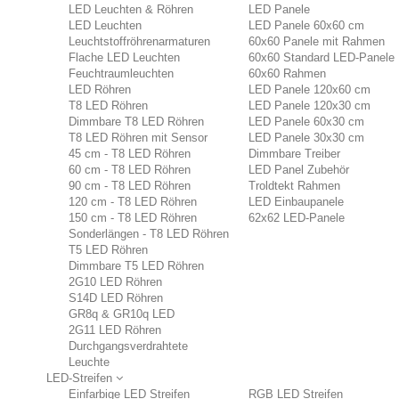
LED Leuchten & Röhren
LED Panele
LED Leuchten
LED Panele 60x60 cm
Leuchtstoffröhrenarmaturen
60x60 Panele mit Rahmen
Flache LED Leuchten
60x60 Standard LED-Panele
Feuchtraumleuchten
60x60 Rahmen
LED Röhren
LED Panele 120x60 cm
T8 LED Röhren
LED Panele 120x30 cm
Dimmbare T8 LED Röhren
LED Panele 60x30 cm
T8 LED Röhren mit Sensor
LED Panele 30x30 cm
45 cm - T8 LED Röhren
Dimmbare Treiber
60 cm - T8 LED Röhren
LED Panel Zubehör
90 cm - T8 LED Röhren
Troldtekt Rahmen
120 cm - T8 LED Röhren
LED Einbaupanele
150 cm - T8 LED Röhren
62x62 LED-Panele
Sonderlängen - T8 LED Röhren
T5 LED Röhren
Dimmbare T5 LED Röhren
2G10 LED Röhren
S14D LED Röhren
GR8q & GR10q LED
2G11 LED Röhren
Durchgangsverdrahtete
Leuchte
LED-Streifen
Einfarbige LED Streifen
RGB LED Streifen