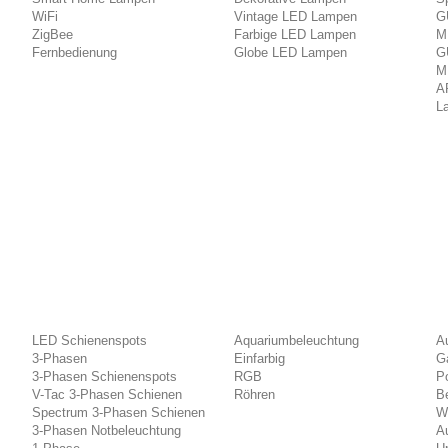
WiFi
Vintage LED Lampen
G
ZigBee
Farbige LED Lampen
M
Fernbedienung
Globe LED Lampen
G
M
A
L
LED Schienenspots
Aquariumbeleuchtung
A
3-Phasen
Einfarbig
G
3-Phasen Schienenspots
RGB
Po
V-Tac 3-Phasen Schienen
Röhren
B
Spectrum 3-Phasen Schienen
W
3-Phasen Notbeleuchtung
A