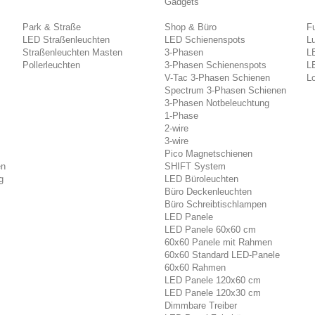
Gadgets
Park & Straße
Shop & Büro
F
LED Straßenleuchten
LED Schienenspots
L
Straßenleuchten Masten
3-Phasen
L
Pollerleuchten
3-Phasen Schienenspots
L
V-Tac 3-Phasen Schienen
Lo
Spectrum 3-Phasen Schienen
3-Phasen Notbeleuchtung
1-Phase
2-wire
3-wire
Pico Magnetschienen
en
SHIFT System
g
LED Büroleuchten
Büro Deckenleuchten
Büro Schreibtischlampen
LED Panele
LED Panele 60x60 cm
60x60 Panele mit Rahmen
60x60 Standard LED-Panele
60x60 Rahmen
LED Panele 120x60 cm
LED Panele 120x30 cm
Dimmbare Treiber