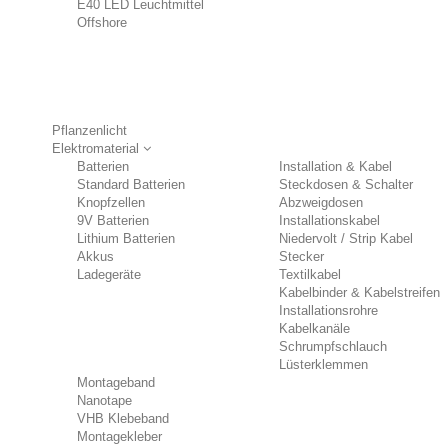
E40 LED Leuchtmittel
Offshore
Pflanzenlicht
Elektromaterial
Batterien
Installation & Kabel
Standard Batterien
Steckdosen & Schalter
Knopfzellen
Abzweigdosen
9V Batterien
Installationskabel
Lithium Batterien
Niedervolt / Strip Kabel
Akkus
Stecker
Ladegeräte
Textilkabel
Kabelbinder & Kabelstreifen
Installationsrohre
Kabelkanäle
Schrumpfschlauch
Lüsterklemmen
Montageband
Nanotape
VHB Klebeband
Montagekleber