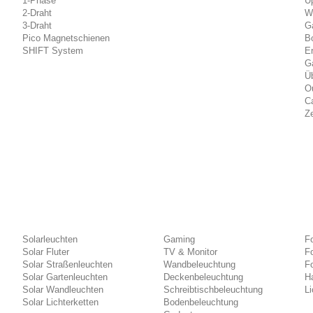
1-Phase
U
2-Draht
W
3-Draht
G
Pico Magnetschienen
B
SHIFT System
E
Ga
Ü
O
C
Ze
Solarleuchten
Gaming
Fo
Solar Fluter
TV & Monitor
F
Solar Straßenleuchten
Wandbeleuchtung
F
Solar Gartenleuchten
Deckenbeleuchtung
Ha
Solar Wandleuchten
Schreibtischbeleuchtung
Li
Solar Lichterketten
Bodenbeleuchtung