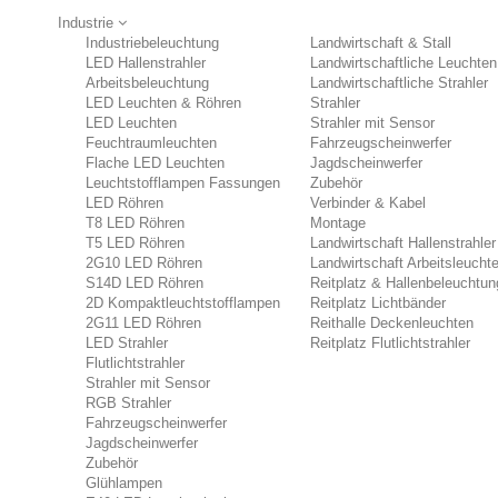
Industrie
Industriebeleuchtung
Landwirtschaft & Stall
LED Hallenstrahler
Landwirtschaftliche Leuchten
Arbeitsbeleuchtung
Landwirtschaftliche Strahler
LED Leuchten & Röhren
Strahler
LED Leuchten
Strahler mit Sensor
Feuchtraumleuchten
Fahrzeugscheinwerfer
Flache LED Leuchten
Jagdscheinwerfer
Leuchtstofflampen Fassungen
Zubehör
LED Röhren
Verbinder & Kabel
T8 LED Röhren
Montage
T5 LED Röhren
Landwirtschaft Hallenstrahler
2G10 LED Röhren
Landwirtschaft Arbeitsleucht
S14D LED Röhren
Reitplatz & Hallenbeleuchtun
2D Kompaktleuchtstofflampen
Reitplatz Lichtbänder
2G11 LED Röhren
Reithalle Deckenleuchten
LED Strahler
Reitplatz Flutlichtstrahler
Flutlichtstrahler
Strahler mit Sensor
RGB Strahler
Fahrzeugscheinwerfer
Jagdscheinwerfer
Zubehör
Glühlampen