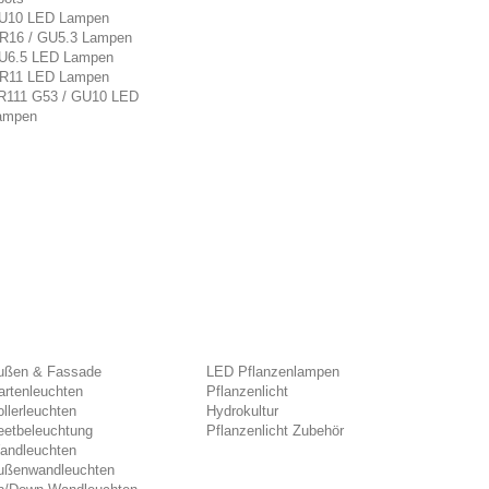
U10 LED Lampen
R16 / GU5.3 Lampen
U6.5 LED Lampen
R11 LED Lampen
R111 G53 / GU10 LED
ampen
ußen & Fassade
LED Pflanzenlampen
artenleuchten
Pflanzenlicht
llerleuchten
Hydrokultur
eetbeleuchtung
Pflanzenlicht Zubehör
andleuchten
ußenwandleuchten