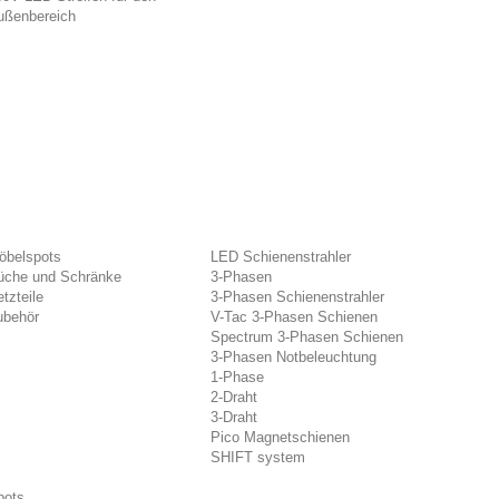
ußenbereich
öbelspots
LED Schienenstrahler
üche und Schränke
3-Phasen
tzteile
3-Phasen Schienenstrahler
ubehör
V-Tac 3-Phasen Schienen
Spectrum 3-Phasen Schienen
3-Phasen Notbeleuchtung
1-Phase
2-Draht
3-Draht
Pico Magnetschienen
SHIFT system
pots