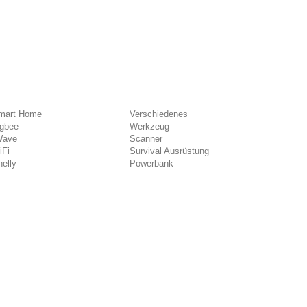
mart Home
Verschiedenes
igbee
Werkzeug
Wave
Scanner
iFi
Survival Ausrüstung
elly
Powerbank