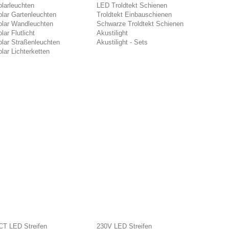
larleuchten
LED Troldtekt Schienen
lar Gartenleuchten
Troldtekt Einbauschienen
olar Wandleuchten
Schwarze Troldtekt Schienen
lar Flutlicht
Akustilight
lar Straßenleuchten
Akustilight - Sets
lar Lichterketten
CT LED Streifen
230V LED Streifen