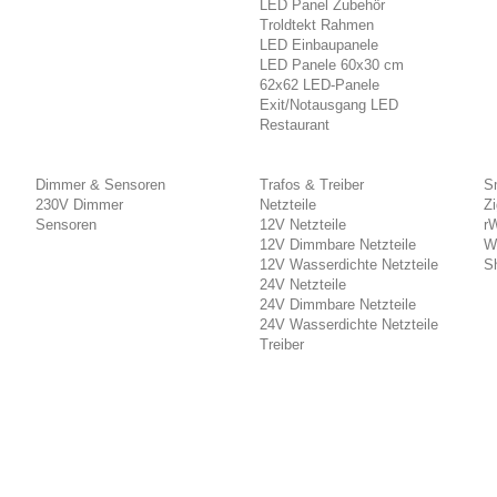
LED Panel Zubehör
Troldtekt Rahmen
LED Einbaupanele
LED Panele 60x30 cm
62x62 LED-Panele
Exit/Notausgang LED
Restaurant
Dimmer & Sensoren
Trafos & Treiber
S
230V Dimmer
Netzteile
Z
Sensoren
12V Netzteile
r
12V Dimmbare Netzteile
W
12V Wasserdichte Netzteile
Sh
24V Netzteile
24V Dimmbare Netzteile
24V Wasserdichte Netzteile
Treiber