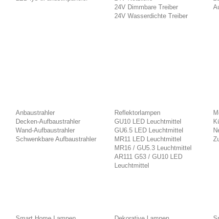
24V Dimmbare Treiber
A
24V Wasserdichte Treiber
Anbaustrahler
Reflektorlampen
M
Decken-Aufbaustrahler
GU10 LED Leuchtmittel
K
Wand-Aufbaustrahler
GU6.5 LED Leuchtmittel
Ne
Schwenkbare Aufbaustrahler
MR11 LED Leuchtmittel
Z
MR16 / GU5.3 Leuchtmittel
AR111 G53 / GU10 LED
Leuchtmittel
Smart Home Lampen
Dekorative Lampen
S