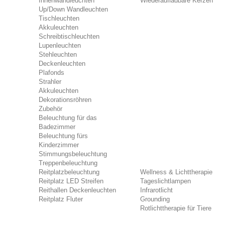
Innenwandleuchten
Wiederaufladbare Kerzen
Up/Down Wandleuchten
Tischleuchten
Akkuleuchten
Schreibtischleuchten
Lupenleuchten
Stehleuchten
Deckenleuchten
Plafonds
Strahler
Akkuleuchten
Dekorationsröhren
Zubehör
Beleuchtung für das
Badezimmer
Beleuchtung fürs
Kinderzimmer
Stimmungsbeleuchtung
Treppenbeleuchtung
Reitplatzbeleuchtung
Wellness & Lichttherapie
Reitplatz LED Streifen
Tageslichtlampen
Reithallen Deckenleuchten
Infrarotlicht
Reitplatz Fluter
Grounding
Rotlichttherapie für Tiere