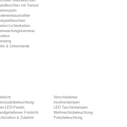
p/Down Wandleuchten
andleuchten mit Sensor
artenspots
odeneinbaustrahler
rdspießleuchten
rten-Lichterketten
berwachungskameras
utdoor
amping
lte & Unterstände
tolicht
Verschiedenes
otostudiobeleuchtung
Insektenlampen
oto-LED-Panels
LED Taschenlampen
ndgehaltenes Fotolicht
Weihnachtsbeleuchtung
chtstative & Zubehör
Partybeleuchtung