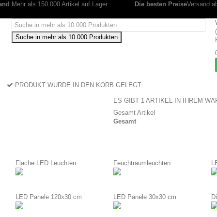
and
Mehr als 150.000 Artikel auf Lager
Die besten Preise
Versand ab
Suche in mehr als 10.000 Produkten
PRODUKT WURDE IN DEN KORB GELEGT
ES GIBT 1 ARTIKEL IN IHREM W
Gesamt Artikel
Gesamt
Flache LED Leuchten
Feuchtraumleuchten
L
LED Panele 120x30 cm
LED Panele 30x30 cm
D