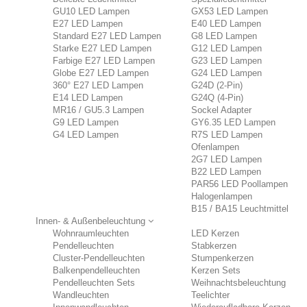
GU10 LED Lampen
GX53 LED Lampen
E27 LED Lampen
E40 LED Lampen
Standard E27 LED Lampen
G8 LED Lampen
Starke E27 LED Lampen
G12 LED Lampen
Farbige E27 LED Lampen
G23 LED Lampen
Globe E27 LED Lampen
G24 LED Lampen
360° E27 LED Lampen
G24D (2-Pin)
E14 LED Lampen
G24Q (4-Pin)
MR16 / GU5.3 Lampen
Sockel Adapter
G9 LED Lampen
GY6.35 LED Lampen
G4 LED Lampen
R7S LED Lampen
Ofenlampen
2G7 LED Lampen
B22 LED Lampen
PAR56 LED Poollampen
Halogenlampen
B15 / BA15 Leuchtmittel
Innen- & Außenbeleuchtung
Wohnraumleuchten
LED Kerzen
Pendelleuchten
Stabkerzen
Cluster-Pendelleuchten
Stumpenkerzen
Balkenpendelleuchten
Kerzen Sets
Pendelleuchten Sets
Weihnachtsbeleuchtung
Wandleuchten
Teelichter