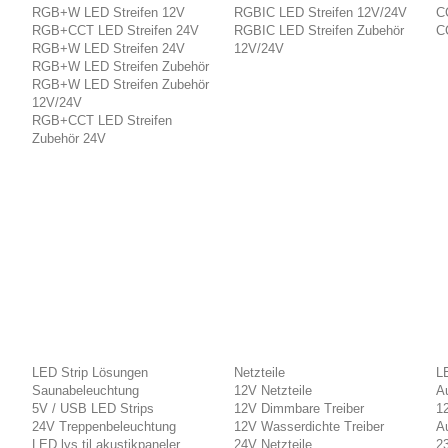
RGB+W LED Streifen 12V
RGBIC LED Streifen 12V/24V
C
RGB+CCT LED Streifen 24V
RGBIC LED Streifen Zubehör
C
RGB+W LED Streifen 24V
12V/24V
RGB+W LED Streifen Zubehör
RGB+W LED Streifen Zubehör
12V/24V
RGB+CCT LED Streifen
Zubehör 24V
LED Strip Lösungen
Netzteile
LE
Saunabeleuchtung
12V Netzteile
A
5V / USB LED Strips
12V Dimmbare Treiber
12
24V Treppenbeleuchtung
12V Wasserdichte Treiber
A
LED lys til akustikpaneler
24V Netzteile
23