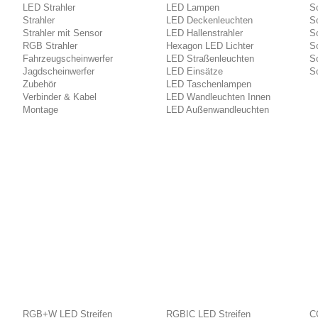
LED Strahler
LED Lampen
So
Strahler
LED Deckenleuchten
So
Strahler mit Sensor
LED Hallenstrahler
S
RGB Strahler
Hexagon LED Lichter
So
Fahrzeugscheinwerfer
LED Straßenleuchten
So
Jagdscheinwerfer
LED Einsätze
So
Zubehör
LED Taschenlampen
Verbinder & Kabel
LED Wandleuchten Innen
Montage
LED Außenwandleuchten
RGB+W LED Streifen
RGBIC LED Streifen
C