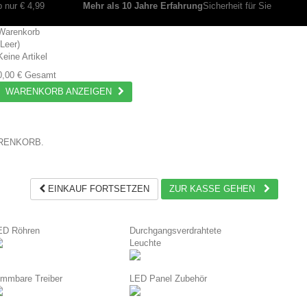
 nur € 4,99
Mehr als 10 Jahre Erfahrung
Sicherheit für Sie
Warenkorb
(Leer)
Keine Artikel
0,00 €
Gesamt
WARENKORB ANZEIGEN
ARENKORB.
EINKAUF FORTSETZEN
ZUR KASSE GEHEN
ED Röhren
Durchgangsverdrahtete
Leuchte
immbare Treiber
LED Panel Zubehör