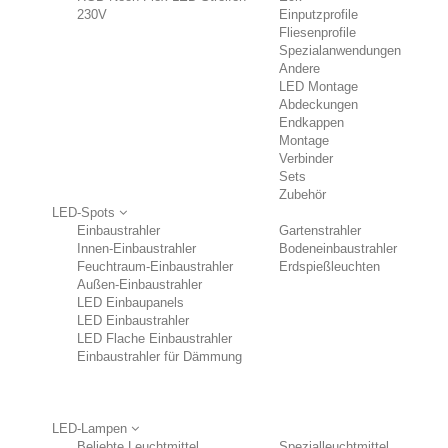
230V
Einputzprofile
Fliesenprofile
Spezialanwendungen
Andere
LED Montage
Abdeckungen
Endkappen
Montage
Verbinder
Sets
Zubehör
LED-Spots
Einbaustrahler
Gartenstrahler
Innen-Einbaustrahler
Bodeneinbaustrahler
Feuchtraum-Einbaustrahler
Erdspießleuchten
Außen-Einbaustrahler
LED Einbaupanels
LED Einbaustrahler
LED Flache Einbaustrahler
Einbaustrahler für Dämmung
LED-Lampen
Beliebte Leuchtmittel
Spezialleuchtmittel