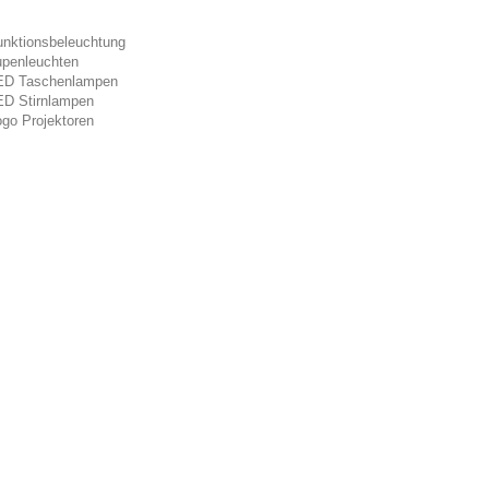
unktionsbeleuchtung
upenleuchten
ED Taschenlampen
ED Stirnlampen
go Projektoren