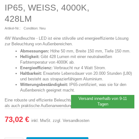
IP65, WEISS, 4000K, 4
28LM
Artikel-Nr.:
Condition:
Neu
4W Wandleuchte - LED ist eine stilvolle und energieeffiziente Lösung
zur Beleuchtung von Außenbereichen.
Abmessungen:
Höhe 50 mm, Breite 150 mm, Tiefe 150 mm.
Helligkeit:
Gibt 428 Lumen mit einer neutralweißen
Farbtemperatur von 4000K ab.
Energieeffizienz:
Verbraucht nur 4 Watt Strom.
Haltbarkeit:
Erwartete Lebensdauer von 20.000 Stunden (L80)
und besteht aus strapazierfähigem Aluminium.
Witterungsbeständigkeit:
IP65-zertifiziert, was sie für den
Außenbereich geeignet macht.
Versand innerhalb von 9-11
Eine robuste und effiziente Beleuchtungslösung für sowohl ästhetische
Tagen
als auch praktische Außenanwendungen.
73,02 €
inkl. MwSt.
zzgl. Versandkosten